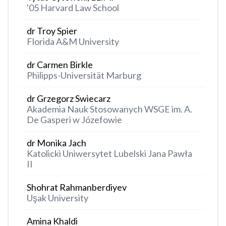
'05 Harvard Law School
dr Troy Spier
Florida A&M University
dr Carmen Birkle
Philipps-Universität Marburg
dr Grzegorz Swiecarz
Akademia Nauk Stosowanych WSGE im. A.
De Gasperi w Józefowie
dr Monika Jach
Katolicki Uniwersytet Lubelski Jana Pawła
II
Shohrat Rahmanberdiyev
Uşak University
Amina Khaldi