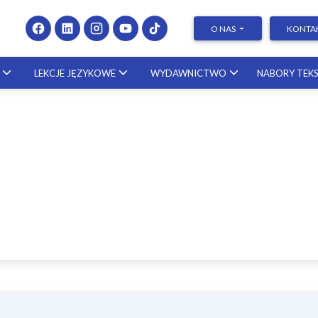
O NAS
KONTA
LEKCJE JĘZYKOWE
WYDAWNICTWO
NABORY TEK
nie wniosków
Presenting at Conferences 
Publishing Research – kurs 
towych i
naukowcem ze Stanów
endialnych – krok po
Zjednoczonych
u! | Dr Zofia Gródek-
23.10.2026
tak
25.09.2026
Pisanie prac dyplomowych 
krok po kroku! [KURS]
20.11.2026