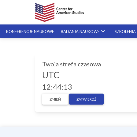
KONFERENCJE NAUKOWE
BADANIA NAUKOWE
SZKOLENIA
Pisa
SZKOLENIA SPECJALISTYCZNE
gran
Twoja strefa czasowa
SZKOLENIA NA ŻYCZENIE
styp
UTC
krok
Szos
12:44:13
ZMIEŃ
ZATWIERDŹ