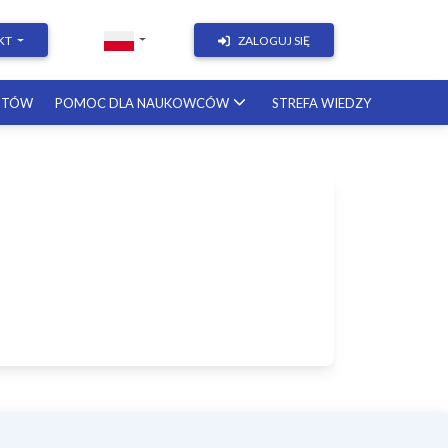
KT
ZALOGUJ SIĘ
STÓW
POMOC DLA NAUKOWCÓW
STREFA WIEDZY
&
z
–