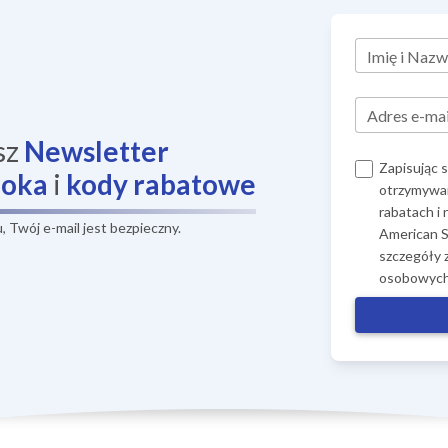
Imię i Nazw
Adres e-mai
sz
Newsletter
Zapisując 
ooka
i
kody rabatowe
otrzymywan
rabatach i
 Twój e-mail jest bezpieczny.
American S
szczegóły 
osobowych