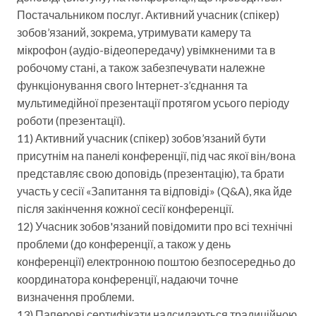
Постачальником послуг. Активний учасник (спікер)
зобов’язаний, зокрема, утримувати камеру та
мікрофон (аудіо-відеопередачу) увімкненими та в
робочому стані, а також забезпечувати належне
функціонування свого Інтернет-з’єднання та
мультимедійної презентації протягом усього періоду
роботи (презентації).
11) Активний учасник (спікер) зобов’язаний бути
присутнім на панелі конференції, під час якої він/вона
представляє свою доповідь (презентацію), та брати
участь у сесії «Запитання та відповіді» (Q&A), яка йде
після закінчення кожної сесії конференції.
12) Учасник зобов'язаний повідомити про всі технічні
проблеми (до конференції, а також у день
конференції) електронною поштою безпосередньо до
координатора конференції, надаючи точне
визначення проблеми.
13) Паперові сертифікати надсилаються традиційною