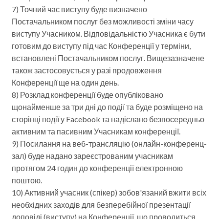
7) Точний час виступу буде визначено
Постачальником послуг без можливості зміни часу
виступу Учасником. Відповідальністю Учасника є бути
готовим до виступу під час Конференції у терміни,
встановлені Постачальником послуг. Вищезазначене
також застосовується у разі продовження
Конференції ще на один день.
8) Розклад конференції буде опубліковано
щонайменше за три дні до події та буде розміщено на
сторінці події у Facebook та надіслано безпосередньо
активним та пасивним Учасникам конференції.
9) Посилання на веб-трансляцію (онлайн-конференц-
зал) буде надано зареєстрованим учасникам
протягом 24 годин до конференції електронною
поштою.
10) Активний учасник (спікер) зобов'язаний вжити всіх
необхідних заходів для безперебійної презентації
доповіді (виступу) на Конференції, що проводиться