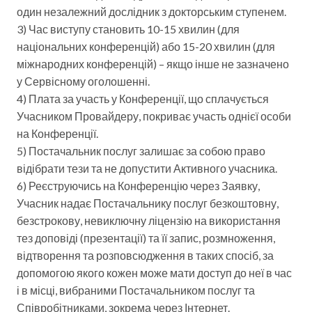
один незалежний дослідник з докторським ступенем.
3) Час виступу становить 10-15 хвилин (для
національних конференцій) або 15-20 хвилин (для
міжнародних конференцій) – якщо інше не зазначено
у Сервісному оголошенні.
4) Плата за участь у Конференції, що сплачується
Учасником Провайдеру, покриває участь однієї особи
на Конференції.
5) Постачальник послуг залишає за собою право
відібрати тези та не допустити Активного учасника.
6) Реєструючись на Конференцію через Заявку,
Учасник надає Постачальнику послуг безкоштовну,
безстрокову, невиключну ліцензію на використання
тез доповіді (презентації) та її запис, розмноження,
відтворення та розповсюдження в таких спосіб, за
допомогою якого кожен може мати доступ до неї в час
і в місці, вибраними Постачальником послуг та
Співробітниками, зокрема через Інтернет.