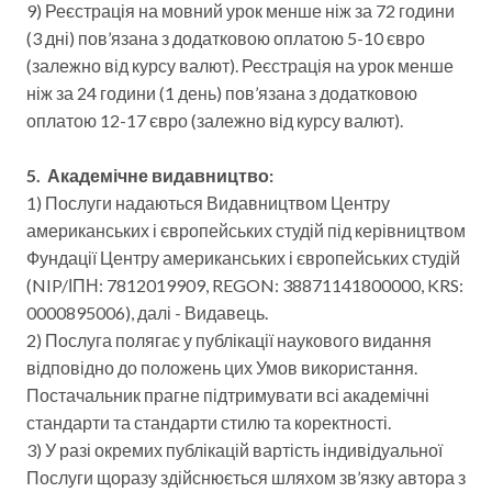
9) Реєстрація на мовний урок менше ніж за 72 години
(3 дні) пов’язана з додатковою оплатою 5-10 євро
(залежно від курсу валют). Реєстрація на урок менше
ніж за 24 години (1 день) пов’язана з додатковою
оплатою 12-17 євро (залежно від курсу валют).
5. Академічне видавництво:
1) Послуги надаються Видавництвом Центру
американських і європейських студій під керівництвом
Фундації Центру американських і європейських студій
(NIP/ІПН: 7812019909, REGON: 38871141800000, KRS:
0000895006), далі - Видавець.
2) Послуга полягає у публікації наукового видання
відповідно до положень цих Умов використання.
Постачальник прагне підтримувати всі академічні
стандарти та стандарти стилю та коректності.
3) У разі окремих публікацій вартість індивідуальної
Послуги щоразу здійснюється шляхом зв’язку автора з