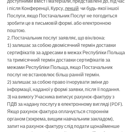
доступними вміст і матеріали, представлені до, під час
і після Конференції, Курсу,
лекцій
чи будь-якої іншої
Послуги, якщо Постачальник Послуг не погодиться
зробити це в письмовій формі. або електронною
поштою.
2. Постачальник послуг заявляє, що він/вона:
1) залишає за собою двомісячний термін доставки
сертифікатів за адресами в межах Республіки Польща
та тримісячний термін доставки сертифікатів за
межами Республіки Польща, якщо Постачальник
послуг не встановлює більш ранній термін.
2) залишає за собою право ігнорувати зміни до
інформації, наданої у формі заявки, після її подання.
3) на вимогу Учасника виписує рахунок-фактуру з
ПДВ за надану послугу в електронному вигляді (PDF).
Якщо рахунок-фактура оплачується стороннім
органом (зокрема, вищим навчальним закладом),
запит на рахунок-фактуру слід подати щонайменше