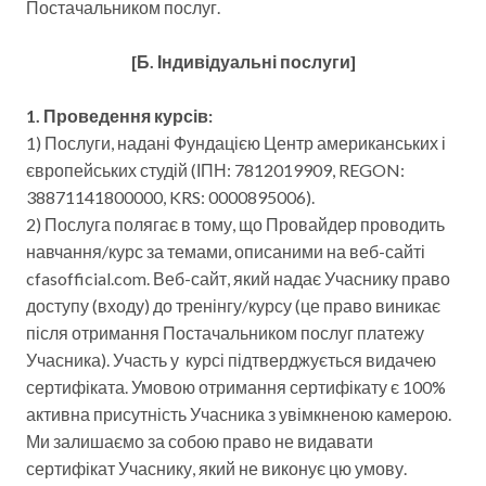
Постачальником послуг.
[Б. Індивідуальні послуги]
1. Проведення курсів:
1) Послуги, надані Фундацією Центр американських і
європейських студій (ІПН: 7812019909, REGON:
38871141800000, KRS: 0000895006).
2) Послуга полягає в тому, що Провайдер проводить
навчання/курс за темами, описаними на веб-сайті
cfasofficial.com. Веб-сайт, який надає Учаснику право
доступу (входу) до тренінгу/курсу (це право виникає
після отримання Постачальником послуг платежу
Учасника). Участь у курсі підтверджується видачею
сертифіката. Умовою отримання сертифікату є 100%
активна присутність Учасника з увімкненою камерою.
Ми залишаємо за собою право не видавати
сертифікат Учаснику, який не виконує цю умову.