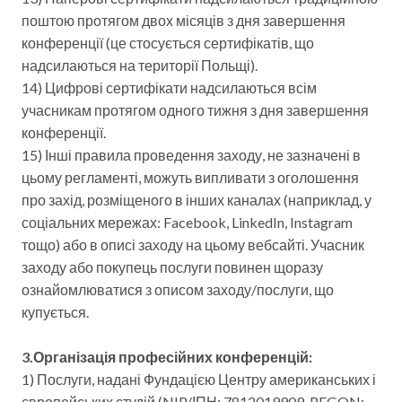
поштою протягом двох місяців з дня завершення
конференції (це стосується сертифікатів, що
надсилаються на території Польщі).
14)
Цифрові сертифікати надсилаються всім
учасникам протягом одного тижня з дня завершення
конференції.
15) Інші правила проведення заходу, не зазначені в
цьому регламенті, можуть випливати з оголошення
про захід, розміщеного в інших каналах (наприклад, у
соціальних мережах: Facebook, LinkedIn, Instagram
тощо) або в описі заходу на цьому вебсайті. Учасник
заходу або покупець послуги повинен щоразу
ознайомлюватися з описом заходу/послуги, що
купується.
3.Організація професійних конференцій:
1) Послуги, надані Фундацією Центру американських і
європейських студій (NIP/ІПН: 7812019909, REGON: