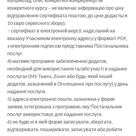
наприклад, опис конкретної конференції чи
конкретного курсу – не включає інформацію про ціну
відправлення сертифіката поштою, до ціни додається
10 євро сервісного збору).
− сертифікат в електронній версії, надісланий на
вказану Учасником електронну адресу у форматі PDF,
з електронним підписом представника Постачальника
послуг.
4) матиме програмне забезпечення/додаток,
необхідний для використання та/або участі в наданих
послугах (MS Teams, Zoom або будь-який інший
додаток, зазначений в Оголошенні про послугу) у день
надання послуги.
5) адреса електронної пошти, зазначена у формі
заявки, інтегрована з програмою, яку Постачальник
послуг використовує для надання послуги.
6) не буде ні в якій формі записувати, зберігати,
відтворювати, поширювати, записувати або робити