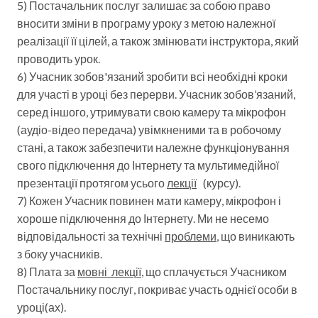
5) Постачальник послуг залишає за собою право
вносити зміни в програму уроку з метою належної
реалізації її цілей, а також змінювати інструктора, який
проводить урок.
6) Учасник зобов'язаний зробити всі необхідні кроки
для участі в уроці без перерви. Учасник зобов’язаний,
серед іншого, утримувати свою камеру та мікрофон
(аудіо-відео передача) увімкненими та в робочому
стані, а також забезпечити належне функціонування
свого підключення до Інтернету та мультимедійної
презентації протягом усього
лекції
(курсу).
7) Кожен Учасник повинен мати камеру, мікрофон і
хороше підключення до Інтернету. Ми не несемо
відповідальності за технічні
проблеми
, що виникають
з боку учасників.
8) Плата за
мовні лекції
, що сплачується Учасником
Постачальнику послуг, покриває участь однієї особи в
уроці(ах).