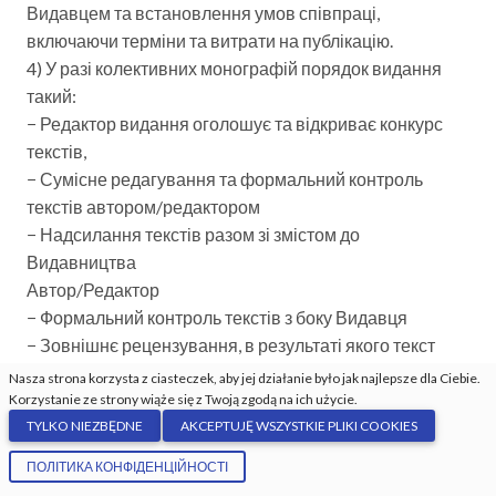
Видавцем та встановлення умов співпраці,
включаючи терміни та витрати на публікацію.
4) У разі колективних монографій порядок видання
такий:
− Редактор видання оголошує та відкриває конкурс
текстів,
− Сумісне редагування та формальний контроль
текстів автором/редактором
− Надсилання текстів разом зі змістом до
Видавництва
Автор/Редактор
− Формальний контроль текстів з боку Видавця
− Зовнішнє рецензування, в результаті якого текст
приймається без виправлень, направляється на
Nasza strona korzysta z ciasteczek, aby jej działanie było jak najlepsze dla Ciebie.
виправлення, як зазначено рецензентом, або
Korzystanie ze strony wiąże się z Twoją zgodą na ich użycie.
TYLKO NIEZBĘDNE
AKCEPTUJĘ WSZYSTKIE PLIKI COOKIES
відхиляється без можливості виправлення.
− Вичитування та редагування тексту Видавцем.
ПОЛІТИКА КОНФІДЕНЦІЙНОСТІ
− Композиція видання, оформлення обкладинки книги.