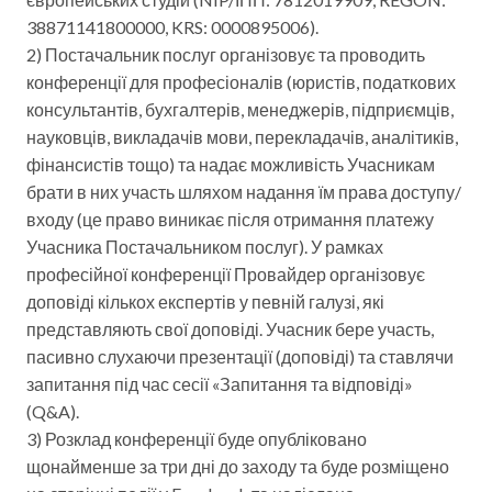
38871141800000, KRS: 0000895006).
2) Постачальник послуг організовує та проводить
конференції для професіоналів (юристів, податкових
консультантів, бухгалтерів, менеджерів, підприємців,
науковців, викладачів мови, перекладачів, аналітиків,
фінансистів тощо) та надає можливість Учасникам
брати в них участь шляхом надання їм права доступу/
входу (це право виникає після отримання платежу
Учасника Постачальником послуг). У рамках
професійної конференції Провайдер організовує
доповіді кількох експертів у певній галузі, які
представляють свої доповіді. Учасник бере участь,
пасивно слухаючи презентації (доповіді) та ставлячи
запитання під час сесії «Запитання та відповіді»
(Q&A).
3) Розклад конференції буде опубліковано
щонайменше за три дні до заходу та буде розміщено