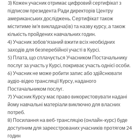
3) Кожен учасник отримає цифровий сертифікат з
підписом президента Ради директорів Центру
американських досліджень. Сертифікат також
міститиме ім’я викладача(ів) та назву курсу, а також
кількість пройдених навчальних годин.
4) Учасник зобов'язаний вжити всіх необхідних
заходів для безперебійної участі в Курсі.
5) Плата, що сплачується Учасником Постачальнику
послуг за участь у Курсі, покриває участь однієї особи.
6) Учасник не може робити запис або здійснювати
аудіо-відео трансляції Курсу, наданого
Постачальником послуг.
7) Учасник Курсу має право використовувати надані
йому навчальні матеріали виключно для власних
потреб.
8) Посилання на веб-трансляцію (онлайн-курс) буде
доступним для зареєстрованих учасників протягом 24
годин