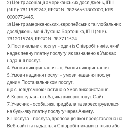
2) Центр асоціації американських досліджень, ІПН
(NIP): 7811990247, REGON: 38256651800000, KRS
0000771445,
3) Центр американських, європейських та глобальних
досліджень імені Лукаша Бартощіка, ІПН (NIP):
7812015745, REGON: 387711534
3. Постачальник послуг – один із Співробітників, який
надає певну платну послугу, як зазначено в Умовах
надання послуг.
4. Умови використання – ці Умови використання.
5. Умови надання послуг – умови надання послуг
даним Постачальником послуг,
що є невід'ємною частиною Умов використання.
6. Користувач – особа, яка використовує Сайт.
7. Учасник – особа, яка придбала та зареєструвалася
на будь-яку платну послугу через Анкету.
8. Послуга – послуга, пропозиція якої представлена ​​на
Веб-сайті та надається Співробітниками спільно або