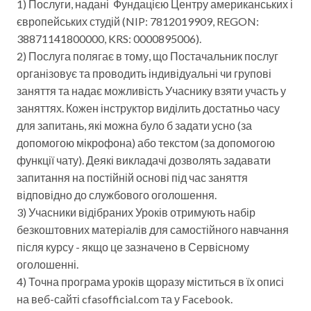
1) Послуги, надані Фундацією Центру американських і
європейських студій (NIP: 7812019909, REGON:
38871141800000, KRS: 0000895006).
2) Послуга полягає в тому, що Постачальник послуг
організовує та проводить індивідуальні чи групові
заняття та надає можливість Учаснику взяти участь у
заняттях. Кожен інструктор виділить достатньо часу
для запитань, які можна було б задати усно (за
допомогою мікрофона) або текстом (за допомогою
функції чату). Деякі викладачі дозволять задавати
запитання на постійній основі під час заняття
відповідно до службового оголошення.
3) Учасники відібраних Уроків отримують набір
безкоштовних матеріалів для самостійного навчання
після курсу - якщо це зазначено в Сервісному
оголошенні.
4) Точна програма уроків щоразу міститься в їх описі
на веб-сайті cfasofficial.com та у Facebook.