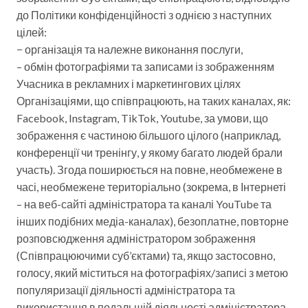
до Політики конфіденційності з однією з наступних
цілей:
− організація та належне виконання послуги,
– обмін фотографіями та записами із зображенням
Учасника в рекламних і маркетингових цілях
Організаціями, що співпрацюють, на таких каналах, як:
Facebook, Instagram, TikTok, Youtube, за умови, що
зображення є частиною більшого цілого (наприклад,
конференції чи тренінгу, у якому багато людей брали
участь). Згода поширюється на повне, необмежене в
часі, необмежене територіально (зокрема, в Інтернеті
– на веб-сайті адміністратора та каналі YouTube та
інших подібних медіа-каналах), безоплатне, повторне
розповсюдження адміністратором зображення
(Співпрацюючими суб’єктами) та, якщо застосовно,
голосу, який міститься на фотографіях/записі з метою
популяризації діяльності адміністратора та
використання в подальшій діяльності адміністратора.