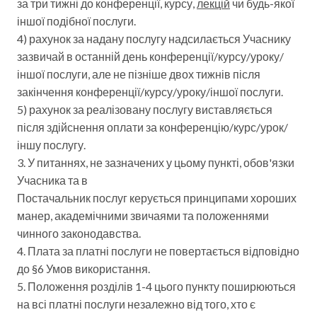
за три тижні до конференції, курсу,
лекцій
чи будь-якої
іншої подібної послуги.
4) рахунок за надану послугу надсилається Учаснику
зазвичай в останній день конференції/курсу/уроку/
іншої послуги, але не пізніше двох тижнів після
закінчення конференції/курсу/уроку/іншої послуги.
5) рахунок за реалізовану послугу виставляється
після здійснення оплати за конференцію/курс/урок/
іншу послугу.
3. У питаннях, не зазначених у цьому пункті, обов'язки
Учасника та в
Постачальник послуг керується принципами хороших
манер, академічними звичаями та положеннями
чинного законодавства.
4. Плата за платні послуги не повертається відповідно
до §6 Умов використання.
5. Положення розділів 1-4 цього пункту поширюються
на всі платні послуги незалежно від того, хто є