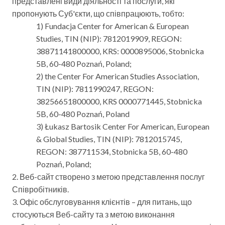
представлені види діяльності та послуги, які
пропонують Суб'єкти, що співпрацюють, тобто:
1) Fundacja Center for American & European
Studies, TIN (NIP): 7812019909, REGON:
38871141800000, KRS: 0000895006, Stobnicka
5B, 60-480 Poznań, Poland;
2) the Center For American Studies Association,
TIN (NIP): 7811990247, REGON:
38256651800000, KRS 0000771445, Stobnicka
5B, 60-480 Poznań, Poland
3) Łukasz Bartosik Center For American, European
& Global Studies, TIN (NIP): 7812015745,
REGON: 387711534, Stobnicka 5B, 60-480
Poznań, Poland;
2. Веб-сайт створено з метою представлення послуг
Співробітників.
3. Офіс обслуговування клієнтів – для питань, що
стосуються Веб-сайту та з метою виконання