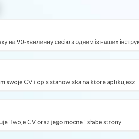
ку на 90-хвилинну сесію з одним із наших інстру
m swoje CV i opis stanowiska na które aplikujesz
uje Twoje CV oraz jego mocne i słabe strony