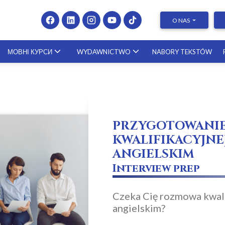
O NAS
МОВНІ КУРСИ
WYDAWNICTWO
NABORY TEKSTÓW
Presenting at Conferences &
Publishing Research – course with a
scholar from the United States
PRZYGOTOWANI
23.10.2026
KWALIFIKACYJNE
ANGIELSKIM
Interview prep
Czeka Cię rozmowa kwali
angielskim?