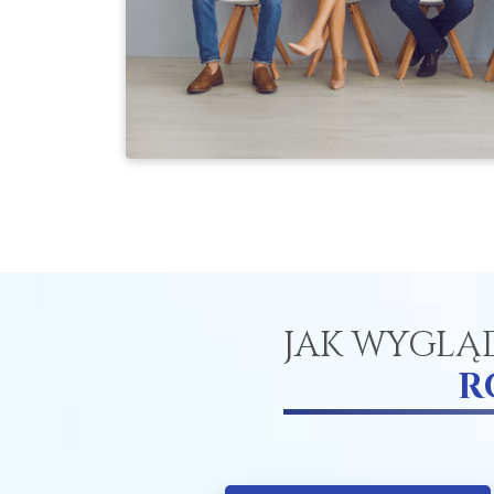
JAK WYGLĄ
R