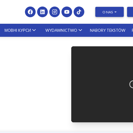
O NAS
МОВНІ КУРСИ
WYDAWNICTWO
NABORY TEKSTÓW
Presenting at Conferences & Publishing Research –
course with a scholar from the United States
23.10.2026