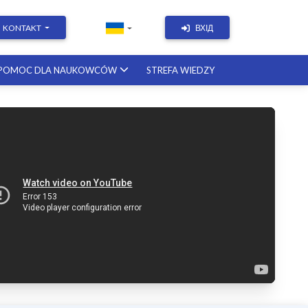
KONTAKT
ВХІД
POMOC DLA NAUKOWCÓW
STREFA WIEDZY
Academic Writing | Course with a
British professor
11.12.2026
Academic Research: Tools,
Arguments & Methodology
course with a scholar from the
United States
08.01.2027