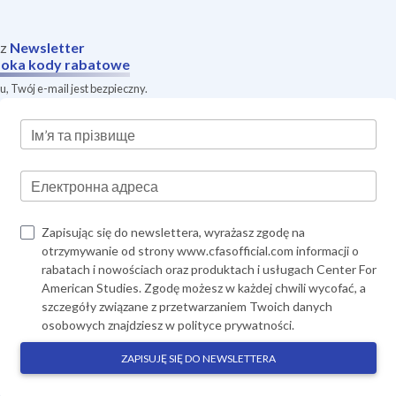
sz
Newsletter
oka
kody rabatowe
, Twój e-mail jest bezpieczny.
Ім’я та прізвище
Електронна адреса
Zapisując się do newslettera, wyrażasz zgodę na
otrzymywanie od strony www.cfasofficial.com informacji o
rabatach i nowościach oraz produktach i usługach Center For
American Studies. Zgodę możesz w każdej chwili wycofać, a
szczegóły związane z przetwarzaniem Twoich danych
osobowych znajdziesz w
polityce prywatności
.
ZAPISUJĘ SIĘ DO NEWSLETTERA