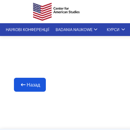
НАУКОВІ КОНФЕРЕНЦІЇ
BADANIA NAUKOWE
КУРСИ
СПЕЦІАЛІЗОВАНІ KУРСИ
SZKOLENIA NA ŻYCZENIE
Назад