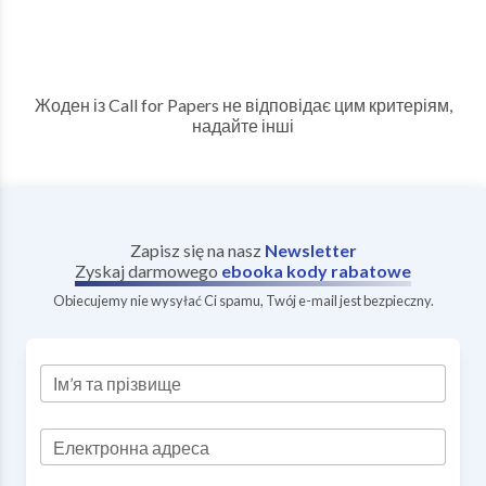
Жоден із Call for Papers не відповідає цим критеріям,
надайте інші
Zapisz się na nasz
Newsletter
Zyskaj darmowego
ebooka
kody rabatowe
Obiecujemy nie wysyłać Ci spamu, Twój e-mail jest bezpieczny.
Ім’я та прізвище
Електронна адреса