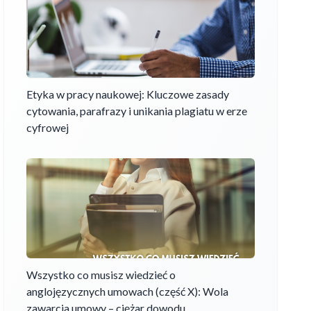
Etyka w pracy naukowej: Kluczowe zasady
cytowania, parafrazy i unikania plagiatu w erze
cyfrowej
Wszystko co musisz wiedzieć o
anglojęzycznych umowach (część X): Wola
zawarcia umowy – ciężar dowodu