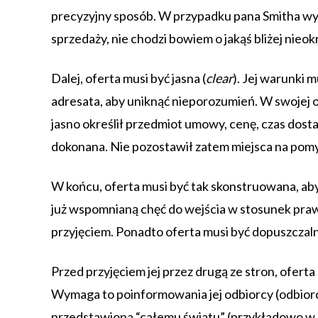
precyzyjny sposób. W przypadku pana Smitha wy
sprzedaży, nie chodzi bowiem o jakąś bliżej nieo
Dalej, oferta musi być jasna (
clear
). Jej warunki 
adresata, aby uniknąć nieporozumień. W swojej 
jasno określił przedmiot umowy, cenę, czas dostaw
dokonana. Nie pozostawił zatem miejsca na pom
W końcu, oferta musi być tak skonstruowana, ab
już wspomnianą chęć do wejścia w stosunek prawny
przyjęciem. Ponadto oferta musi być dopuszczalna
Przed przyjęciem jej przez drugą ze stron, ofe
Wymaga to poinformowania jej odbiorcy (odbiorcó
przedstawiona “całemu światu” (przykładowo w