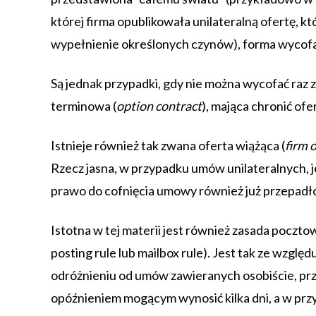
której firma opublikowała unilateralną ofertę, 
wypełnienie określonych czynów), forma wycofa
Są jednak przypadki, gdy nie można wycofać raz 
terminowa (
option contract
), mająca chronić of
Istnieje również tak zwana oferta wiążąca (
firm o
Rzecz jasna, w przypadku umów unilateralnych, 
prawo do cofnięcia umowy również już przepadł
Istotna w tej materii jest również zasada poczto
posting rule lub mailbox rule). Jest tak ze wzglę
odróżnieniu od umów zawieranych osobiście, przez 
opóźnieniem mogącym wynosić kilka dni, a w prz