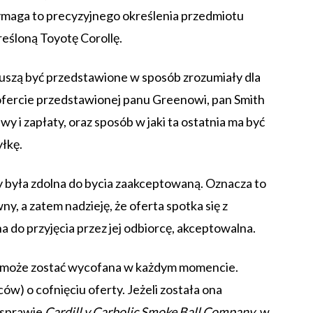
maga to precyzyjnego określenia przedmiotu
kreśloną Toyotę Corollę.
muszą być przedstawione w sposób zrozumiały dla
ofercie przedstawionej panu Greenowi, pan Smith
y i zapłaty, oraz sposób w jaki ta ostatnia ma być
yłkę.
y była zdolna do bycia zaakceptowaną. Oznacza to
, a zatem nadzieję, że oferta spotka się z
 do przyjęcia przez jej odbiorcę, akceptowalna.
rta może zostać wycofana w każdym momencie.
w) o cofnięciu oferty. Jeżeli została ona
 sprawie
Cardill v Carbolic Smoke Ball Company
, w