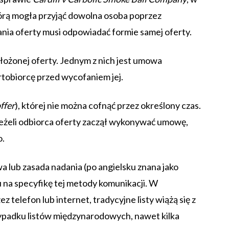
którą mogła przyjąć dowolna osoba poprzez
nia oferty musi odpowiadać formie samej oferty.
złożonej oferty. Jednym z nich jest umowa
ertobiorcę przed wycofaniem jej.
ffer
), której nie można cofnąć przez określony czas.
jeżeli odbiorca oferty zaczął wykonywać umowę,
o.
wa lub zasada nadania (po angielsku znana jako
du na specyfikę tej metody komunikacji. W
telefon lub internet, tradycyjne listy wiążą się z
ypadku listów międzynarodowych, nawet kilka