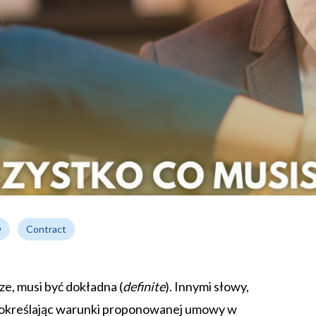
w
Contract
ze, musi być dokładna (
definite
). Innymi słowy,
i, określając warunki proponowanej umowy w