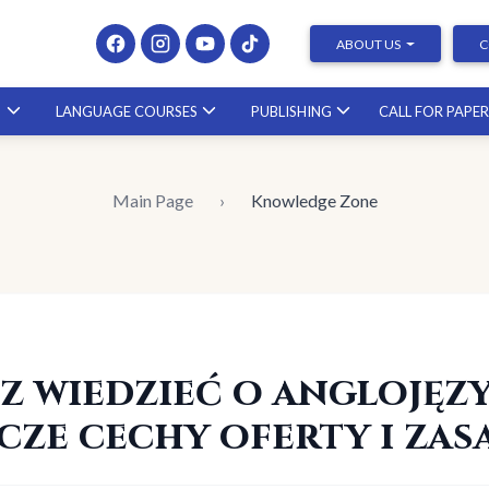
ABOUT US
C
S
LANGUAGE COURSES
PUBLISHING
CALL FOR PAPE
Presenting at Conferences & Publishing Research –
course with a scholar from the United States
Main Page
›
Knowledge Zone
23.10.2026
sz wiedzieć o angloję
icze cechy oferty i za