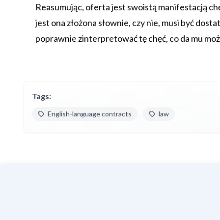
Reasumując, oferta jest swoistą manifestacją chę
jest ona złożona słownie, czy nie, musi być dostat
poprawnie zinterpretować tę chęć, co da mu możl
Tags:
English-language contracts
law