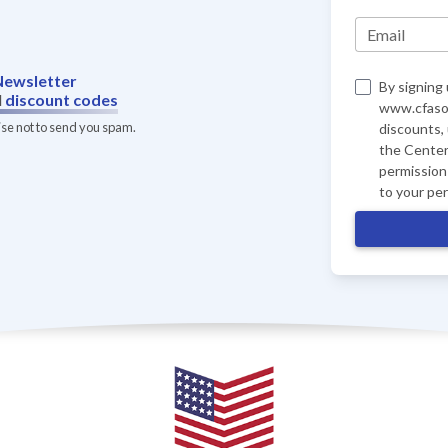
Email
Newsletter
By signing 
d
discount codes
www.cfasof
ise not to send you spam.
discounts,
the Center
permission 
to your pe