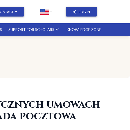
ONTACT
LOG IN
RS
SUPPORT FOR SCHOLARS
KNOWLEDGE ZONE
Academic Writing | Course with a
British professor
11.12.2026
Academic Research: Tools,
Arguments & Methodology
course with a scholar from the
United States
08.01.2027
zycznych umowach
sada pocztowa