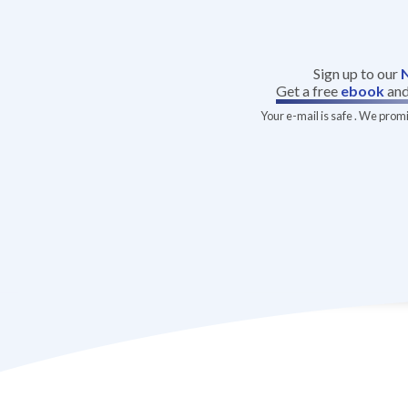
Sign up to our
Get a free
ebook
an
Your e-mail is safe . We prom