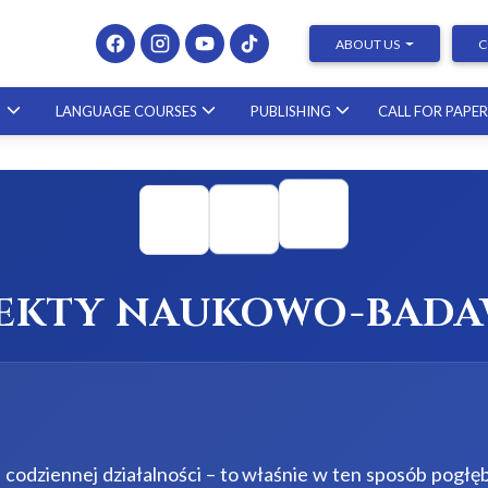
ABOUT US
C
S
LANGUAGE COURSES
PUBLISHING
CALL FOR PAPE
Presenting at Conferences & Publishing Research –
course with a scholar from the United States
23.10.2026
JEKTY NAUKOWO-BADA
codziennej działalności – to właśnie w ten sposób pogłę