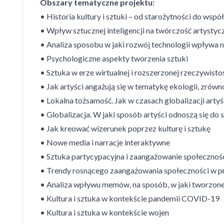
Obszary tematyczne projektu:
• Historia kultury i sztuki – od starożytności do wspó
• Wpływ sztucznej inteligencji na twórczość artysty
• Analiza sposobu w jaki rozwój technologii wpływa n
• Psychologiczne aspekty tworzenia sztuki
• Sztuka w erze wirtualnej i rozszerzonej rzeczywisto
• Jak artyści angażują się w tematykę ekologii, zr
• Lokalna tożsamość. Jak w czasach globalizacji arty
• Globalizacja. W jaki sposób artyści odnoszą się do
• Jak kreować wizerunek poprzez kulturę i sztukę
• Nowe media i narracje interaktywne
• Sztuka partycypacyjna i zaangażowanie społecznoś
• Trendy rosnącego zaangażowania społeczności w pro
• Analiza wpływu memów, na sposób, w jaki tworzone s
• Kultura i sztuka w kontekście pandemii COVID-19
• Kultura i sztuka w kontekście wojen