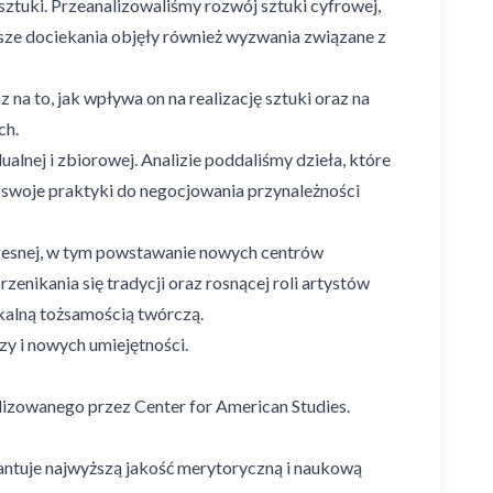
sztuki. Przeanalizowaliśmy rozwój sztuki cyfrowej,
asze dociekania objęły również wyzwania związane z
 to, jak wpływa on na realizację sztuki oraz na
ch.
lnej i zbiorowej. Analizie poddaliśmy dzieła, które
ją swoje praktyki do negocjowania przynależności
czesnej, w tym powstawanie nowych centrów
enikania się tradycji oraz rosnącej roli artystów
okalną tożsamością twórczą.
y i nowych umiejętności.
izowanego przez Center for American Studies.
antuje najwyższą jakość merytoryczną i naukową