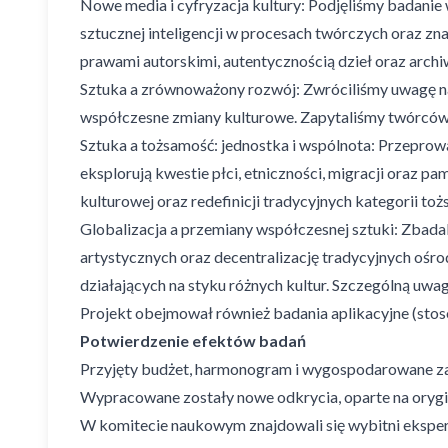
Nowe media i cyfryzacja kultury: Podjęliśmy badanie 
sztucznej inteligencji w procesach twórczych oraz zn
prawami autorskimi, autentycznością dzieł oraz archiw
Sztuka a zrównoważony rozwój: Zwróciliśmy uwagę na 
współczesne zmiany kulturowe. Zapytaliśmy twórców
Sztuka a tożsamość: jednostka i wspólnota: Przeprowa
eksplorują kwestie płci, etniczności, migracji oraz p
kulturowej oraz redefinicji tradycyjnych kategorii toż
Globalizacja a przemiany współczesnej sztuki: Zbad
artystycznych oraz decentralizację tradycyjnych ośrod
działających na styku różnych kultur. Szczególną uw
Projekt obejmował również badania aplikacyjne (stos
Potwierdzenie efektów badań
Przyjęty budżet, harmonogram i wygospodarowane za
Wypracowane zostały nowe odkrycia, oparte na orygi
W komitecie naukowym znajdowali się wybitni eksperc