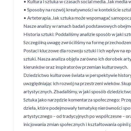
• Kultura i sztuka w czasach social media. Jak media
• Sposoby na rozwój kreatywności w kontekście sztu
• Arteterapia. Jak sztuka może wspomagać samopocz
Nasze analizy w ramach badań podstawowych obejmo
Historia sztuki: Poddaliśmy analizie sposób w jaki sz
Szczególną uwagę zwróciliśmy na formę przechodzenia
Postaci kluczowe dla rozwoju sztuki i ich wpływ na 
sztuki. Nasza analiza objęła zarówno ich dorobek art
kierunków oraz inspiratorów przemian kulturowych.
Dziedzictwo kulturowe świata w perspektywie historyc
uwzględniając ich rozwój na przestrzeni wieków. Skup
artystycznych. Zbadaliśmy, w jaki sposób dziedzictw
Sztuka jako narzędzie komentarza społecznego: Przep
dzieła, które podejmowały tematykę nierówności spo
artystycznego – od tradycyjnych po współczesne – or
inicjowania zmian społecznych i kształtowania opinii p