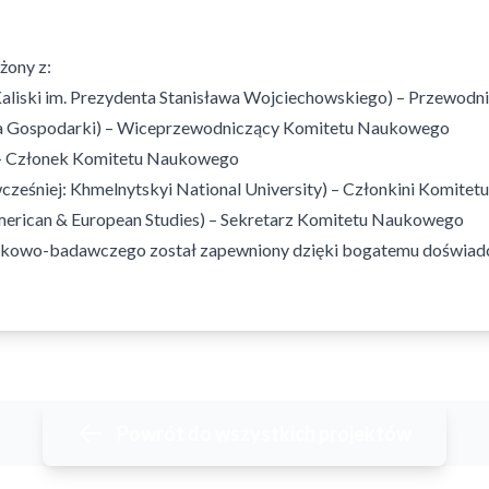
żony z:
Kaliski im. Prezydenta Stanisława Wojciechowskiego) – Przewo
a Gospodarki) – Wiceprzewodniczący Komitetu Naukowego
 – Członek Komitetu Naukowego
wcześniej: Khmelnytskyi National University) – Członkini Komit
merican & European Studies) – Sekretarz Komitetu Naukowego
kowo-badawczego został zapewniony dzięki bogatemu doświadcz
Powrót do wszystkich projektów