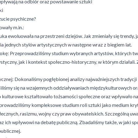
 wpływają na odbiór oraz powstawanie sztuki
ki
ucie psychiczne?
wały m.in.:
tuka ewoluowała na przestrzeni dziejów. Jak zmieniały się trendy, 
 jednych stylów artystycznych w następne wraz z biegiem lat.
epokę: Przeprowadziliśmy studium wybranych artystów, których t
ystyczny, jak i kontekst społeczno-historyczny, w którym działal
znej: Dokonaliśmy pogłębionej analizy najważniejszych tradycji k
iliśmy się na wzajemnych oddziaływaniach międzykulturowych oraz 
o kulturowe kształtowało tożsamości społeczne oraz wpływało na
rowadziliśmy kompleksowe studium roli sztuki jako medium krytyk
łecznych, rasizmu, wojny czy praw obywatelskich. Szczególną uw
az ich wpływowi na debatę publiczną. Zbadaliśmy także, w jaki s
ublicznej.