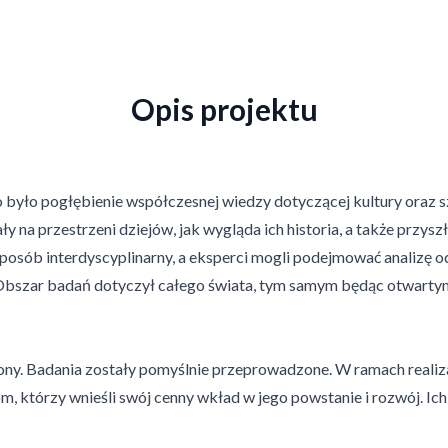
Opis projektu
ło pogłębienie współczesnej wiedzy dotyczącej kultury oraz sz
ły na przestrzeni dziejów, jak wygląda ich historia, a także przys
osób interdyscyplinarny, a eksperci mogli podejmować analizę od
 Obszar badań dotyczył całego świata, tym samym będąc otwarty
y. Badania zostały pomyślnie przeprowadzone. W ramach reali
 którzy wnieśli swój cenny wkład w jego powstanie i rozwój. Ic