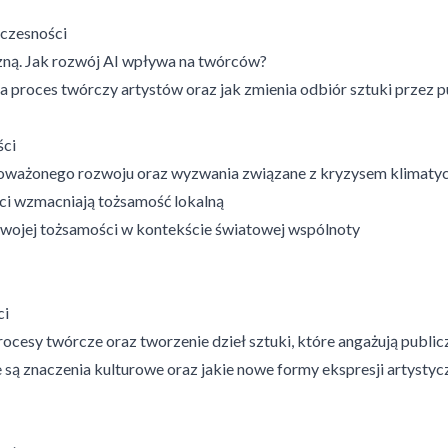
łczesności
czną. Jak rozwój AI wpływa na twórców?
a proces twórczy artystów oraz jak zmienia odbiór sztuki przez 
ści
ównoważonego rozwoju oraz wyzwania związane z kryzysem klimat
ści wzmacniają tożsamość lokalną
 swojej tożsamości w kontekście światowej wspólnoty
ci
cesy twórcze oraz tworzenie dzieł sztuki, które angażują public
ą znaczenia kulturowe oraz jakie nowe formy ekspresji artystyczn