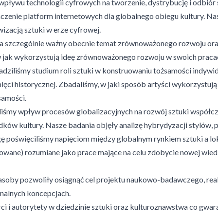
wpływu technologii cyfrowych na tworzenie, dystrybucję i odbiór 
aczenie platform internetowych dla globalnego obiegu kultury. N
izacją sztuki w erze cyfrowej.
szczególnie ważny obecnie temat zrównoważonego rozwoju oraz na
 jak wykorzystują ideę zrównoważonego rozwoju w swoich praca
dziliśmy studium roli sztuki w konstruowaniu tożsamości indywidua
amięci historycznej. Zbadaliśmy, w jaki sposób artyści wykorzystu
samości.
aliśmy wpływ procesów globalizacyjnych na rozwój sztuki współ
ków kultury. Nasze badania objęły analizę hybrydyzacji stylów, prz
agę poświęciliśmy napięciom między globalnym rynkiem sztuki a l
owane) rozumiane jako prace mające na celu zdobycie nowej wiedz
soby pozwoliły osiągnąć cel projektu naukowo-badawczego, real
nalnych koncepcjach.
i i autorytety w dziedzinie sztuki oraz kulturoznawstwa co gwar