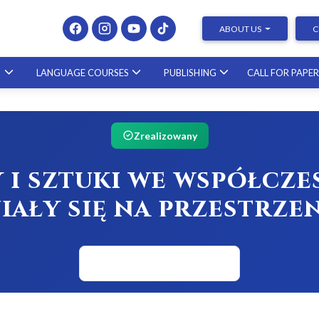
ABOUT US
C
S
LANGUAGE COURSES
PUBLISHING
CALL FOR PAPE
Presenting at Conferences & Publishing Research –
course with a scholar from the United States
23.10.2026
Zrealizowany
 i sztuki we współczes
iały się na przestrzen
Powrót do projektów