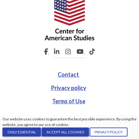
Contact
Privacy policy
Terms of Use
Our website uses cookies to guarantee the best possible experience. By using the
website, you agree to our use of cookies.
© Center For American Studies. All rights reserved. Made
ONLY ESSENTIAL
ACCEPT ALL COOKIES
PRIVACY POLICY
by:
GrindDev