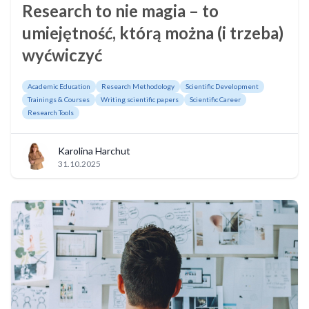
Research to nie magia – to
umiejętność, którą można (i trzeba)
wyćwiczyć
Academic Education
Research Methodology
Scientific Development
Trainings & Courses
Writing scientific papers
Scientific Career
Research Tools
Karolina Harchut
31.10.2025