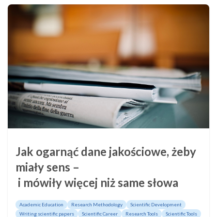
Jak ogarnąć dane jakościowe, żeby
miały sens –
i mówiły więcej niż same słowa
Academic Education
Research Methodology
Scientific Development
Writing scientific papers
Scientific Career
Research Tools
Scientific Tools